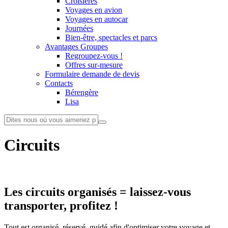
Croisières
Voyages en avion
Voyages en autocar
Journées
Bien-être, spectacles et parcs
Avantages Groupes
Regroupez-vous !
Offres sur-mesure
Formulaire demande de devis
Contacts
Bérengère
Lisa
Circuits
Les circuits organisés = laissez-vous
transporter, profitez !
Tout est organisé, réservé, guidé afin d'optimiser votre voyage et