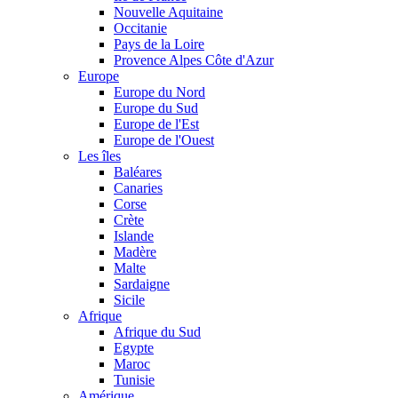
Nouvelle Aquitaine
Occitanie
Pays de la Loire
Provence Alpes Côte d'Azur
Europe
Europe du Nord
Europe du Sud
Europe de l'Est
Europe de l'Ouest
Les îles
Baléares
Canaries
Corse
Crète
Islande
Madère
Malte
Sardaigne
Sicile
Afrique
Afrique du Sud
Egypte
Maroc
Tunisie
Amérique