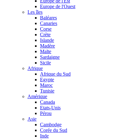
Europe de l'Est
Europe de l'Ouest
Les îles
Baléares
Canaries
Corse
Crète
Islande
Madère
Malte
Sardaigne
Sicile
Afrique
Afrique du Sud
Egypte
Maroc
Tunisie
Amérique
Canada
Etats-Unis
Pérou
Asie
Cambodge
Corée du Sud
Inde