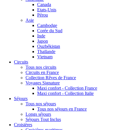
Canada
Etats-Unis
Pérou
Asie
Cambodge
Corée du Sud
Inde
Japon
Ouzbékistan
Thaïlande
Vietnam
Circuits
Tous nos circuits
Circuits en France
Collection Rêves de France
Voyages Signature
Maxi confort - Collection France
Maxi confort - Collection Italie
Séjours
Tous nos séjours
Tous nos séjours en France
Longs séjours
Séjours Tout Inclus
Croisières
Croisières maritimes