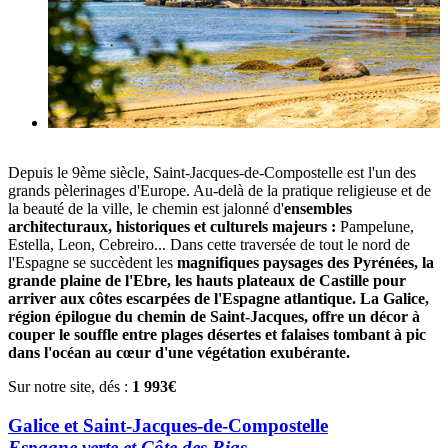
Depuis le 9ème siècle, Saint-Jacques-de-Compostelle est l'un des
grands pèlerinages d'Europe. Au-delà de la pratique religieuse et de
la beauté de la ville, le chemin est jalonné d'
ensembles
architecturaux, historiques et culturels majeurs :
Pampelune,
Estella, Leon, Cebreiro... Dans cette traversée de tout le nord de
l'Espagne se succèdent les
magnifiques paysages des Pyrénées, la
grande plaine de l'Ebre, les hauts plateaux de Castille pour
arriver aux côtes escarpées de l'Espagne atlantique.
La Galice,
région épilogue du chemin de Saint-Jacques, offre un décor à
couper le souffle entre plages désertes et falaises tombant à pic
dans l'océan au cœur d'une végétation exubérante.
Sur notre site, dés :
1 993€
Galice et Saint-Jacques-de-Compostelle
Espagne verte et Côte des Rias