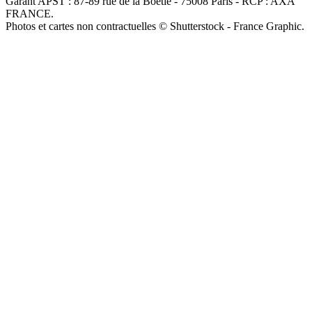
Garant APST : 87-89 rue de la Boétie - 75008 Paris - RCP : AXA
FRANCE.
Photos et cartes non contractuelles © Shutterstock - France Graphic.