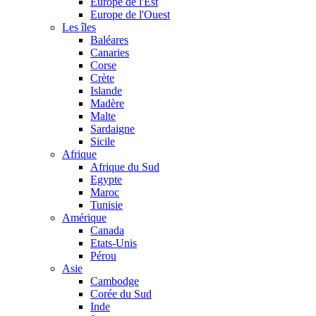
Europe de l'Est
Europe de l'Ouest
Les îles
Baléares
Canaries
Corse
Crète
Islande
Madère
Malte
Sardaigne
Sicile
Afrique
Afrique du Sud
Egypte
Maroc
Tunisie
Amérique
Canada
Etats-Unis
Pérou
Asie
Cambodge
Corée du Sud
Inde