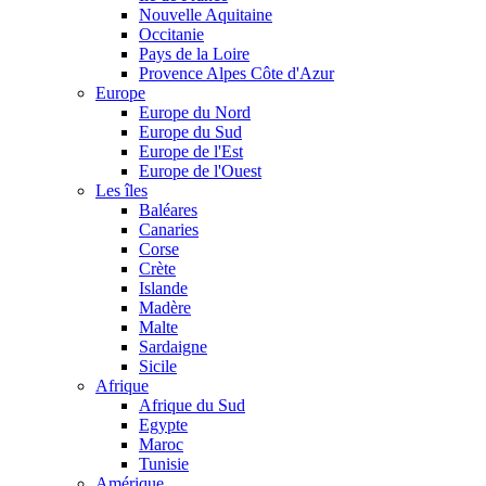
Nouvelle Aquitaine
Occitanie
Pays de la Loire
Provence Alpes Côte d'Azur
Europe
Europe du Nord
Europe du Sud
Europe de l'Est
Europe de l'Ouest
Les îles
Baléares
Canaries
Corse
Crète
Islande
Madère
Malte
Sardaigne
Sicile
Afrique
Afrique du Sud
Egypte
Maroc
Tunisie
Amérique