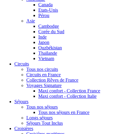
Canada
Etats-Unis
Pérou
Asie
Cambodge
Corée du Sud
Inde
Japon
Ouzbékistan
Thaïlande
Vietnam
Circuits
Tous nos circuits
Circuits en France
Collection Rêves de France
Voyages Signature
Maxi confort - Collection France
Maxi confort - Collection Italie
Séjours
Tous nos séjours
Tous nos séjours en France
Longs séjours
Séjours Tout Inclus
Croisières
Croisières maritimes