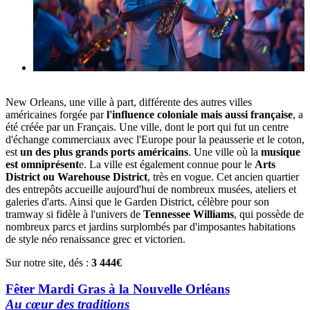
New Orleans, une ville à part, différente des autres villes
américaines forgée par
l'influence coloniale mais aussi française
, a
été créée par un Français. Une ville, dont le port qui fut un centre
d'échange commerciaux avec l'Europe pour la peausserie et le coton,
est
un des plus grands ports américains
. Une ville où la
musique
est omniprésent
e. La ville est également connue pour le
Arts
District ou Warehouse District
, très en vogue. Cet ancien quartier
des entrepôts accueille aujourd'hui de nombreux musées, ateliers et
galeries d'arts. Ainsi que le Garden District, célèbre pour son
tramway si fidèle à l'univers de
Tennessee Williams
, qui possède de
nombreux parcs et jardins surplombés par d'imposantes habitations
de style néo renaissance grec et victorien.
Sur notre site, dés :
3 444€
Fêter Mardi Gras à la Nouvelle Orléans
Au cœur des traditions