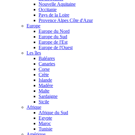
Nouvelle Aquitaine
Occitanie
Pays de la Loire
Provence Alpes Côte d'Azur
Europe
Europe du Nord
Europe du Sud
Europe de l'Est
Europe de l'Ouest
Les îles
Baléares
Canaries
Corse
Crète
Islande
Madère
Malte
Sardaigne
Sicile
Afrique
Afrique du Sud
Egypte
Maroc
Tunisie
Amérique