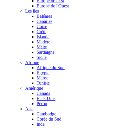
Europe de l'Est
Europe de l'Ouest
Les îles
Baléares
Canaries
Corse
Crète
Islande
Madère
Malte
Sardaigne
Sicile
Afrique
Afrique du Sud
Egypte
Maroc
Tunisie
Amérique
Canada
Etats-Unis
Pérou
Asie
Cambodge
Corée du Sud
Inde