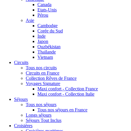
Canada
Etats-Unis
Pérou
Asie
Cambodge
Corée du Sud
Inde
Japon
Ouzbékistan
Thaïlande
Vietnam
Circuits
Tous nos circuits
Circuits en France
Collection Rêves de France
Voyages Signature
Maxi confort - Collection France
Maxi confort - Collection Italie
Séjours
Tous nos séjours
Tous nos séjours en France
Longs séjours
Séjours Tout Inclus
Croisières
Croisières maritimes