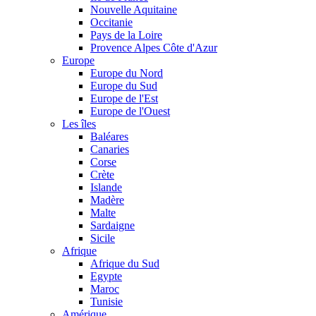
Nouvelle Aquitaine
Occitanie
Pays de la Loire
Provence Alpes Côte d'Azur
Europe
Europe du Nord
Europe du Sud
Europe de l'Est
Europe de l'Ouest
Les îles
Baléares
Canaries
Corse
Crète
Islande
Madère
Malte
Sardaigne
Sicile
Afrique
Afrique du Sud
Egypte
Maroc
Tunisie
Amérique