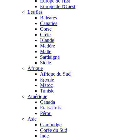
Europe de l'Est
Europe de l'Ouest
Les îles
Baléares
Canaries
Corse
Crète
Islande
Madère
Malte
Sardaigne
Sicile
Afrique
Afrique du Sud
Egypte
Maroc
Tunisie
Amérique
Canada
Etats-Unis
Pérou
Asie
Cambodge
Corée du Sud
Inde