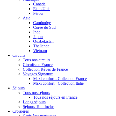
Canada
Etats-Unis
Pérou
Asie
Cambodge
Corée du Sud
Inde
Japon
Ouzbékistan
Thaïlande
Vietnam
Circuits
Tous nos circuits
Circuits en France
Collection Rêves de France
Voyages Signature
Maxi confort - Collection France
Maxi confort - Collection Italie
Séjours
Tous nos séjours
Tous nos séjours en France
Longs séjours
Séjours Tout Inclus
Croisières
Croisières maritimes