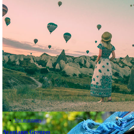
Escapade à Bari | Envol Dole
Jura
Découvrez la capitale des Pouilles | Pont de la Toussaint
Vos avantages
Avantages Groupes