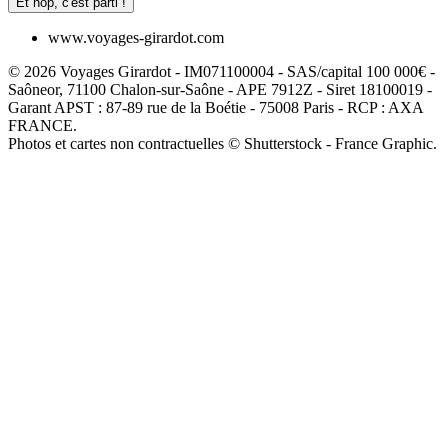
Et hop, c'est parti !
www.voyages-girardot.com
© 2026 Voyages Girardot - IM071100004 - SAS/capital 100 000€ -
Saôneor, 71100 Chalon-sur-Saône - APE 7912Z - Siret 18100019 -
Garant APST : 87-89 rue de la Boétie - 75008 Paris - RCP : AXA
FRANCE.
Photos et cartes non contractuelles © Shutterstock - France Graphic.