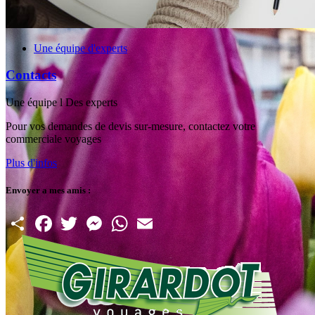
Une équipe d'experts
Contacts
Une équipe l Des experts
Pour vos demandes de devis sur-mesure, contactez votre
commerciale voyages
Plus d'infos
Envoyer a mes amis :
Partager
Facebook
Twitter
Messenger
WhatsApp
Email