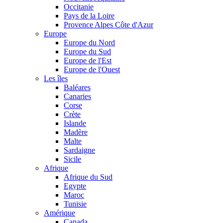
Occitanie
Pays de la Loire
Provence Alpes Côte d'Azur
Europe
Europe du Nord
Europe du Sud
Europe de l'Est
Europe de l'Ouest
Les îles
Baléares
Canaries
Corse
Crète
Islande
Madère
Malte
Sardaigne
Sicile
Afrique
Afrique du Sud
Egypte
Maroc
Tunisie
Amérique
Canada