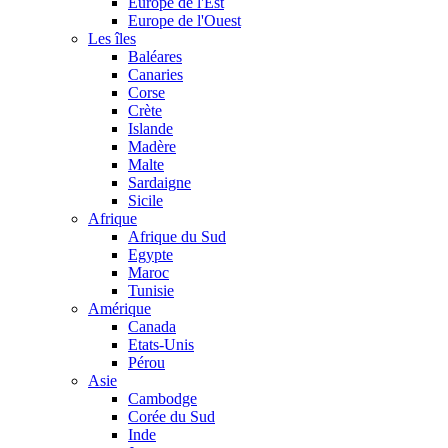
Europe de l'Est
Europe de l'Ouest
Les îles
Baléares
Canaries
Corse
Crète
Islande
Madère
Malte
Sardaigne
Sicile
Afrique
Afrique du Sud
Egypte
Maroc
Tunisie
Amérique
Canada
Etats-Unis
Pérou
Asie
Cambodge
Corée du Sud
Inde