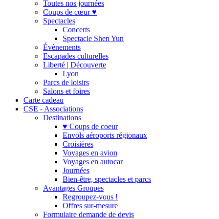
Toutes nos journées
Coups de cœur ♥
Spectacles
Concerts
Spectacle Shen Yun
Évènements
Escapades culturelles
Liberté | Découverte
Lyon
Parcs de loisirs
Salons et foires
Carte cadeau
CSE - Associations
Destinations
♥ Coups de coeur
Envols aéroports régionaux
Croisières
Voyages en avion
Voyages en autocar
Journées
Bien-être, spectacles et parcs
Avantages Groupes
Regroupez-vous !
Offres sur-mesure
Formulaire demande de devis