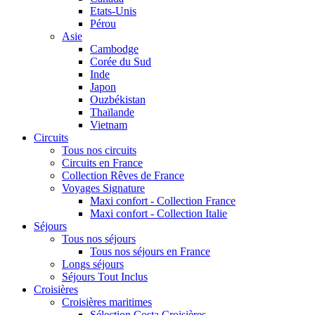
Etats-Unis
Pérou
Asie
Cambodge
Corée du Sud
Inde
Japon
Ouzbékistan
Thaïlande
Vietnam
Circuits
Tous nos circuits
Circuits en France
Collection Rêves de France
Voyages Signature
Maxi confort - Collection France
Maxi confort - Collection Italie
Séjours
Tous nos séjours
Tous nos séjours en France
Longs séjours
Séjours Tout Inclus
Croisières
Croisières maritimes
Sélection Costa Croisières