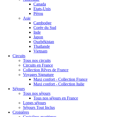
Canada
Etats-Unis
Pérou
Asie
Cambodge
Corée du Sud
Inde
Japon
Ouzbékistan
Thaïlande
Vietnam
Circuits
Tous nos circuits
Circuits en France
Collection Rêves de France
Voyages Signature
Maxi confort - Collection France
Maxi confort - Collection Italie
Séjours
Tous nos séjours
Tous nos séjours en France
Longs séjours
Séjours Tout Inclus
Croisières
Croisières maritimes