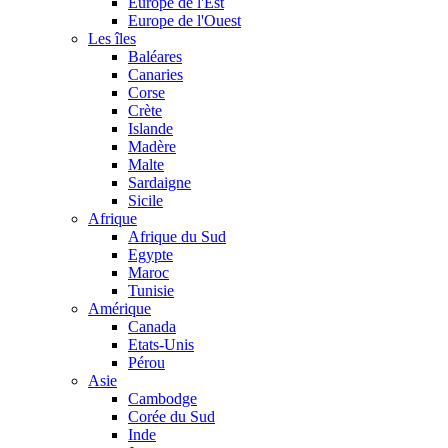
Europe de l'Est
Europe de l'Ouest
Les îles
Baléares
Canaries
Corse
Crète
Islande
Madère
Malte
Sardaigne
Sicile
Afrique
Afrique du Sud
Egypte
Maroc
Tunisie
Amérique
Canada
Etats-Unis
Pérou
Asie
Cambodge
Corée du Sud
Inde