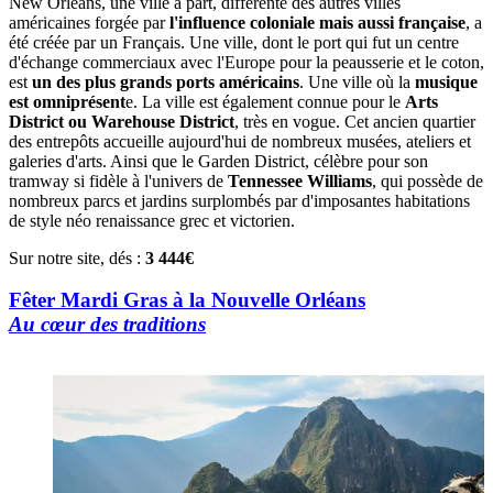
New Orleans, une ville à part, différente des autres villes
américaines forgée par
l'influence coloniale mais aussi française
, a
été créée par un Français. Une ville, dont le port qui fut un centre
d'échange commerciaux avec l'Europe pour la peausserie et le coton,
est
un des plus grands ports américains
. Une ville où la
musique
est omniprésent
e. La ville est également connue pour le
Arts
District ou Warehouse District
, très en vogue. Cet ancien quartier
des entrepôts accueille aujourd'hui de nombreux musées, ateliers et
galeries d'arts. Ainsi que le Garden District, célèbre pour son
tramway si fidèle à l'univers de
Tennessee Williams
, qui possède de
nombreux parcs et jardins surplombés par d'imposantes habitations
de style néo renaissance grec et victorien.
Sur notre site, dés :
3 444€
Fêter Mardi Gras à la Nouvelle Orléans
Au cœur des traditions