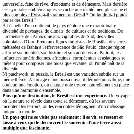
universelle, faite de rêve, d'exotisme et de démesure. Mais derrière
ces symboles emblématiques se cache une réalité bien plus riche et
plus complexe.Existe-t-il vraiment un Brésil ? Ou faudrait-il plutôt
parler des Brésil ?
À l'échelle d'un continent, le pays déploie une extraordinaire
diversité de paysages, de climats, de cultures et de traditions. De
l'immensité de l'Amazonie aux vignobles du Sud, des villes
coloniales d'Ouro Preto aux lignes futuristes de Brasília, des terres
métissées de Bahia à l'effervescence de São Paulo, chaque région
affirme son identité, son histoire et son art de vivre. Partout, les
influences amérindiennes, africaines, européennes et asiatiques se
mêlent pour composer une mosaïque vivante, où l'unité naît de la
diversité.
Ni patchwork, ni puzzle, le Brésil est une variation subtile sur un
même thème. À l'image d'une bossa nova, il déroule un rythme, une
couleur, une émotion, où chaque note trouve naturellement sa place
dans une harmonie d'ensemble.
Plus qu'une destination, le Brésil est une expérience.
Un voyage
où la nature se révèle dans toute sa démesure, où les saveurs
racontent les terroirs, où les rencontres témoignent d'un métissage
unique au monde.
Un pays qui ne se visite pas seulement : il se vit, se ressent et
laisse à ceux qui le découvrent le souvenir d'une terre aussi
multiple que fascinante.