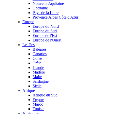
Nouvelle Aquitaine
Occitanie
Pays de la Loire
Provence Alpes Côte d'Azur
Europe
Europe du Nord
Europe du Sud
Europe de l'Est
Europe de l'Ouest
Les îles
Baléares
Canaries
Corse
Crète
Islande
Madère
Malte
Sardaigne
Sicile
Afrique
Afrique du Sud
Egypte
Maroc
Tunisie
Amérique