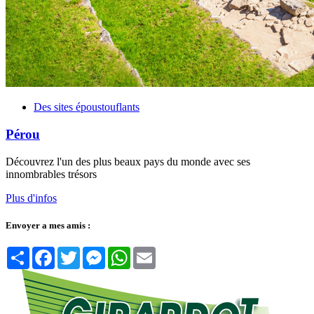
Des sites époustouflants
Pérou
Découvrez l'un des plus beaux pays du monde avec ses
innombrables trésors
Plus d'infos
Envoyer a mes amis :
Partager
Facebook
Twitter
Messenger
WhatsApp
Email