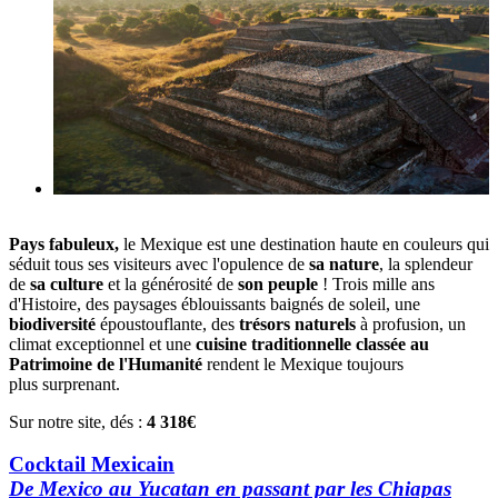
Pays fabuleux,
le Mexique est une destination haute en couleurs qui
séduit tous ses visiteurs avec l'opulence de
sa nature
, la splendeur
de
sa culture
et la générosité de
son peuple
! Trois mille ans
d'Histoire, des paysages éblouissants baignés de soleil, une
biodiversité
époustouflante, des
trésors naturels
à profusion, un
climat exceptionnel et une
cuisine traditionnelle classée au
Patrimoine de l'Humanité
rendent le Mexique toujours
plus surprenant.
Sur notre site, dés :
4 318€
Cocktail Mexicain
De Mexico au Yucatan en passant par les Chiapas