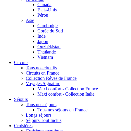
Canada
Etats-Unis
Pérou
Asie
Cambodge
Corée du Sud
Inde
Japon
Ouzbékistan
Thaïlande
Vietnam
Circuits
Tous nos circuits
Circuits en France
Collection Rêves de France
Voyages Signature
Maxi confort - Collection France
Maxi confort - Collection Italie
Séjours
Tous nos séjours
Tous nos séjours en France
Longs séjours
Séjours Tout Inclus
Croisières
Croisières maritimes