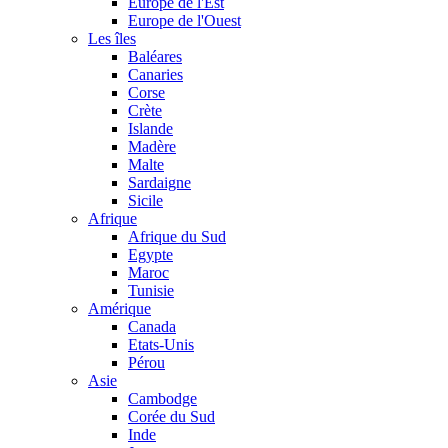
Europe de l'Est
Europe de l'Ouest
Les îles
Baléares
Canaries
Corse
Crète
Islande
Madère
Malte
Sardaigne
Sicile
Afrique
Afrique du Sud
Egypte
Maroc
Tunisie
Amérique
Canada
Etats-Unis
Pérou
Asie
Cambodge
Corée du Sud
Inde