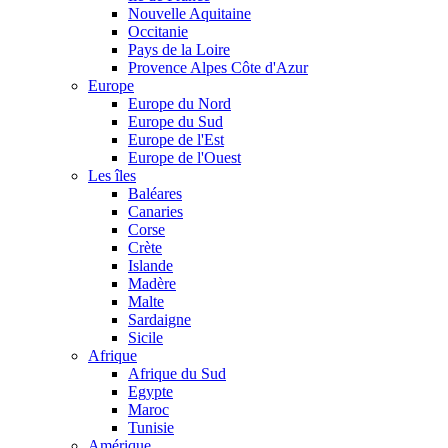
Nouvelle Aquitaine
Occitanie
Pays de la Loire
Provence Alpes Côte d'Azur
Europe
Europe du Nord
Europe du Sud
Europe de l'Est
Europe de l'Ouest
Les îles
Baléares
Canaries
Corse
Crète
Islande
Madère
Malte
Sardaigne
Sicile
Afrique
Afrique du Sud
Egypte
Maroc
Tunisie
Amérique