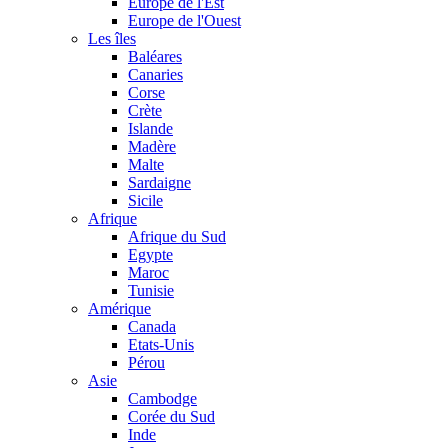
Europe de l'Est
Europe de l'Ouest
Les îles
Baléares
Canaries
Corse
Crète
Islande
Madère
Malte
Sardaigne
Sicile
Afrique
Afrique du Sud
Egypte
Maroc
Tunisie
Amérique
Canada
Etats-Unis
Pérou
Asie
Cambodge
Corée du Sud
Inde