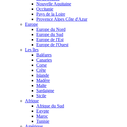
Nouvelle Aquitaine
Occitanie
Pays de la Loire
Provence Alpes Côte d'Azur
Europe
Europe du Nord
Europe du Sud
Europe de l'Est
Europe de l'Ouest
Les îles
Baléares
Canaries
Corse
Crète
Islande
Madère
Malte
Sardaigne
Sicile
Afrique
Afrique du Sud
Egypte
Maroc
Tunisie
Amérique