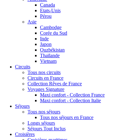
Canada
Etats-Unis
Pérou
Asie
Cambodge
Corée du Sud
Inde
Japon
Ouzbékistan
Thaïlande
Vietnam
Circuits
Tous nos circuits
Circuits en France
Collection Rêves de France
Voyages Signature
Maxi confort - Collection France
Maxi confort - Collection Italie
Séjours
Tous nos séjours
Tous nos séjours en France
Longs séjours
Séjours Tout Inclus
Croisières
Croisières maritimes