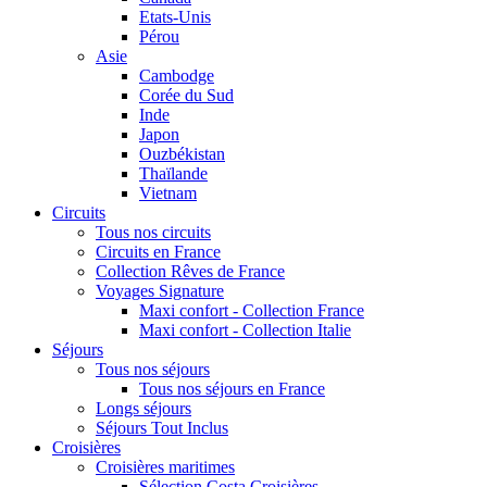
Etats-Unis
Pérou
Asie
Cambodge
Corée du Sud
Inde
Japon
Ouzbékistan
Thaïlande
Vietnam
Circuits
Tous nos circuits
Circuits en France
Collection Rêves de France
Voyages Signature
Maxi confort - Collection France
Maxi confort - Collection Italie
Séjours
Tous nos séjours
Tous nos séjours en France
Longs séjours
Séjours Tout Inclus
Croisières
Croisières maritimes
Sélection Costa Croisières