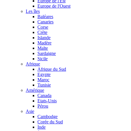
Europe de l'Est
Europe de l'Ouest
Les îles
Baléares
Canaries
Corse
Crète
Islande
Madère
Malte
Sardaigne
Sicile
Afrique
Afrique du Sud
Egypte
Maroc
Tunisie
Amérique
Canada
Etats-Unis
Pérou
Asie
Cambodge
Corée du Sud
Inde