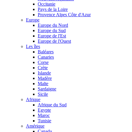
Occitanie
Pays de la Loire
Provence Alpes Côte d'Azur
Europe
Europe du Nord
Europe du Sud
Europe de l'Est
Europe de l'Ouest
Les îles
Baléares
Canaries
Corse
Crète
Islande
Madère
Malte
Sardaigne
Sicile
Afrique
Afrique du Sud
Egypte
Maroc
Tunisie
Amérique
Canada