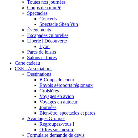
Toutes nos journées
Coups de cœur ♥
Spectacles
Concerts
Spectacle Shen Yun
Évènements
Escapades culturelles
Liberté | Découverte
Lyon
Parcs de loisirs
Salons et foires
Carte cadeau
CSE - Associations
Destinations
♥ Coups de coeur
Envols aéroports régionaux
Croisières
Voyages en avion
Voyages en autocar
Journées
Bien-être, spectacles et parcs
Avantages Groupes
Regroupez-vous !
Offres sur-mesure
Formulaire demande de devis