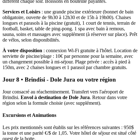
différent chaque soir. Boissons en bouteille payantes.
Services et Loisirs
: une grande piscine extérieure (bonnet de bain
obligatoire, ouverte de 9h30 à 12h30 et de 15h à 19h00). Chaises
longues et parasols à la piscine (gratuit), 1 court de tennis, terrain de
football, basket, table de ping-pong. 1 spa avec bain à remous,
sauna, soins et massages avec supplément (à réserver sur place). Prêt
de vélos, selon disponibilités.
À votre disposition
: connexion Wi-Fi gratuite à l'hôtel. Location de
serviette de piscine/plage : 10€ par personne pour la semaine, avec
un changement possible à mi-séjour. Plage privée : accès à pied à
150m, avec 2 chaises longues et 1 parasol par chambre gratuits.
Jour 8 • Brindisi - Dole Jura ou votre région
Jour consacré au réacheminement. Transfert vers l'aéroport de
Brindisi.
Envol à destination de Dole Jura
. Retour dans votre
région selon la formule choisie (avec supplément).
Excursions et Animations
Les prix mentionnés sont établis sur les références suivantes : 950$
la tonne et une parité €/$ de 1,05. Votre hôtel de séjour est situé côté
ouest de la botte.