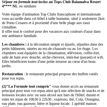
Séjour en
formule tout inclus
au Tops Club Baiamalva Resort
4**** NL
ou similaire
Votre équipe d'animation Top Clubs francophone et internationale
vous accueille dans cet hôtel à taille humaine, situé à seulement 2km
de Porto Cesareo et à proximité d'une belle plage aux eaux
cristalline.
Il offre tout le confort pour des vacances aux couleurs d'azur dans
une ambiance familiale.
Les chambres :
à la décoration simple et épurée, réparties dans des
petits bâtiments, situées au rez-de-chaussée ou au 1er étage. Les
chambres sont équipées de la climatisation, télévision, coffre-fort,
salle de bain avec douche, sèche-cheveux, mini-bar (payant) et wifi.
Elles bénéficient toutes d'une petite terrasse au cœur d'un beau
jardin.
Restauration
: le restaurant principal propose des buffets variés
pour vos repas.
(2)"La Formule tout compris"
vous donne accès au restaurant
principal pour tous vos repas ainsi qu'à une sélection de snacks et de
boissons locales avec ou sans alcool aux bars de l'hôtel, durant et
entre les repas de 10h30 à 22h30 : expresso, thé, Cola, Orangina,
eau plate, eau gazeuse, bière et liqueur locale. 1 apéritif maison