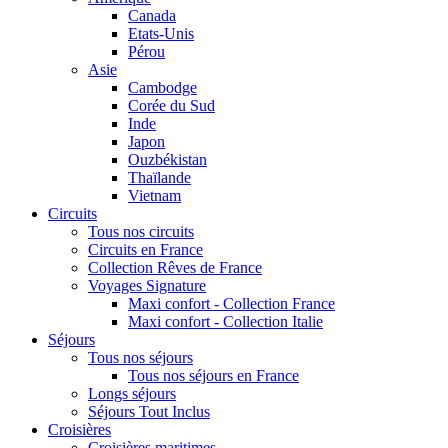
Canada
Etats-Unis
Pérou
Asie
Cambodge
Corée du Sud
Inde
Japon
Ouzbékistan
Thaïlande
Vietnam
Circuits
Tous nos circuits
Circuits en France
Collection Rêves de France
Voyages Signature
Maxi confort - Collection France
Maxi confort - Collection Italie
Séjours
Tous nos séjours
Tous nos séjours en France
Longs séjours
Séjours Tout Inclus
Croisières
Croisières maritimes