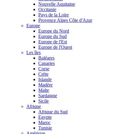
Nouvelle Aquitaine
Occitanie
Pays de la Loire
Provence Alpes Côte d'Azur
Europe
Europe du Nord
Europe du Sud
Europe de l'Est
Europe de l'Ouest
Les îles
Baléares
Canaries
Corse
Crète
Islande
Madère
Malte
Sardaigne
Sicile
Afrique
Afrique du Sud
Egypte
Maroc
Tunisie
Amérique