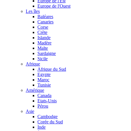
Europe de l'Est
Europe de l'Ouest
Les îles
Baléares
Canaries
Corse
Crète
Islande
Madère
Malte
Sardaigne
Sicile
Afrique
Afrique du Sud
Egypte
Maroc
Tunisie
Amérique
Canada
Etats-Unis
Pérou
Asie
Cambodge
Corée du Sud
Inde