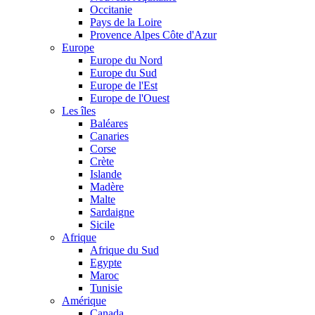
Occitanie
Pays de la Loire
Provence Alpes Côte d'Azur
Europe
Europe du Nord
Europe du Sud
Europe de l'Est
Europe de l'Ouest
Les îles
Baléares
Canaries
Corse
Crète
Islande
Madère
Malte
Sardaigne
Sicile
Afrique
Afrique du Sud
Egypte
Maroc
Tunisie
Amérique
Canada