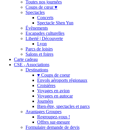
Toutes nos journées
Coups de cœur ♥
Spectacles
Concerts
Spectacle Shen Yun
Évènements
Escapades culturelles
Liberté | Découverte
Lyon
Parcs de loisirs
Salons et foires
Carte cadeau
CSE - Associations
Destinations
♥ Coups de coeur
Envols aéroports régionaux
Croisières
Voyages en avion
Voyages en autocar
Journées
Bien-être, spectacles et parcs
Avantages Groupes
Regroupez-vous !
Offres sur-mesure
Formulaire demande de devis