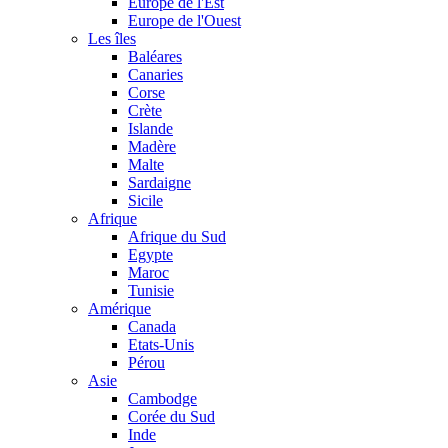
Europe de l'Est
Europe de l'Ouest
Les îles
Baléares
Canaries
Corse
Crète
Islande
Madère
Malte
Sardaigne
Sicile
Afrique
Afrique du Sud
Egypte
Maroc
Tunisie
Amérique
Canada
Etats-Unis
Pérou
Asie
Cambodge
Corée du Sud
Inde