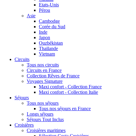
Etats-Unis
Pérou
Asie
Cambodge
Corée du Sud
Inde
Japon
Ouzbékistan
Thaïlande
Vietnam
Circuits
Tous nos circuits
Circuits en France
Collection Rêves de France
Voyages Signature
Maxi confort - Collection France
Maxi confort - Collection Italie
Séjours
Tous nos séjours
Tous nos séjours en France
Longs séjours
Séjours Tout Inclus
Croisières
Croisières maritimes
Sélection Costa Croisières