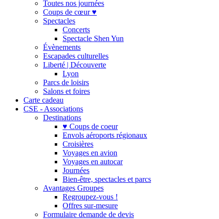
Toutes nos journées
Coups de cœur ♥
Spectacles
Concerts
Spectacle Shen Yun
Évènements
Escapades culturelles
Liberté | Découverte
Lyon
Parcs de loisirs
Salons et foires
Carte cadeau
CSE - Associations
Destinations
♥ Coups de coeur
Envols aéroports régionaux
Croisières
Voyages en avion
Voyages en autocar
Journées
Bien-être, spectacles et parcs
Avantages Groupes
Regroupez-vous !
Offres sur-mesure
Formulaire demande de devis