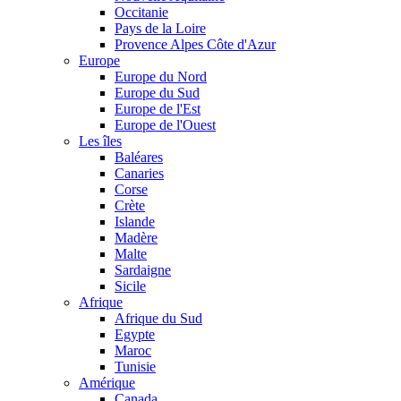
Occitanie
Pays de la Loire
Provence Alpes Côte d'Azur
Europe
Europe du Nord
Europe du Sud
Europe de l'Est
Europe de l'Ouest
Les îles
Baléares
Canaries
Corse
Crète
Islande
Madère
Malte
Sardaigne
Sicile
Afrique
Afrique du Sud
Egypte
Maroc
Tunisie
Amérique
Canada