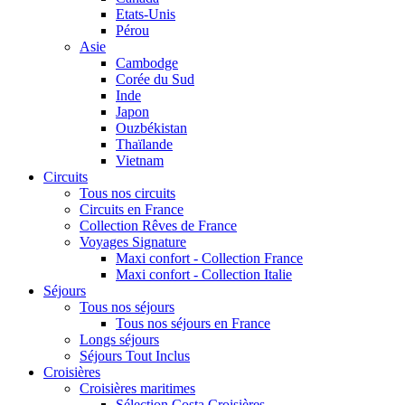
Etats-Unis
Pérou
Asie
Cambodge
Corée du Sud
Inde
Japon
Ouzbékistan
Thaïlande
Vietnam
Circuits
Tous nos circuits
Circuits en France
Collection Rêves de France
Voyages Signature
Maxi confort - Collection France
Maxi confort - Collection Italie
Séjours
Tous nos séjours
Tous nos séjours en France
Longs séjours
Séjours Tout Inclus
Croisières
Croisières maritimes
Sélection Costa Croisières