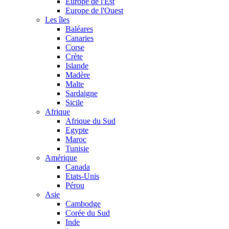
Europe de l'Est
Europe de l'Ouest
Les îles
Baléares
Canaries
Corse
Crète
Islande
Madère
Malte
Sardaigne
Sicile
Afrique
Afrique du Sud
Egypte
Maroc
Tunisie
Amérique
Canada
Etats-Unis
Pérou
Asie
Cambodge
Corée du Sud
Inde