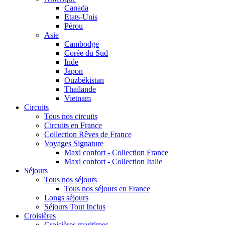
Canada
Etats-Unis
Pérou
Asie
Cambodge
Corée du Sud
Inde
Japon
Ouzbékistan
Thaïlande
Vietnam
Circuits
Tous nos circuits
Circuits en France
Collection Rêves de France
Voyages Signature
Maxi confort - Collection France
Maxi confort - Collection Italie
Séjours
Tous nos séjours
Tous nos séjours en France
Longs séjours
Séjours Tout Inclus
Croisières
Croisières maritimes