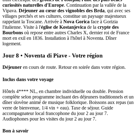
curiosités naturelles d'Europe
. Continuation par la vallée de la
Vipava.
Déjeuner au cœur des vignobles des Brda
, qui avec ses
villages perchés et ses cultures, constitue un paysage majestueux
rappelant la Toscane. Arrivée à
Nova Gorica
face à Gorizia
l'italienne. Visite à l'
église de Kostanjevica
de la
crypte des
Bourbons
où repose entre autres Charles X, dernier roi de France
mort en exil en 1836. Installation à l'hôtel à Noventa. Dîner
logement.
Jour 8 • Noventa di Piave - Votre région
Déjeuner
en cours de route. Retour en soirée dans votre région.
Inclus dans votre voyage
Hôtels 4**** NL, en chambre individuelle ou double. Pension
complète selon programme incluant des déjeuners traditionnels et un
dîner slovène animé de musique folklorique. Boissons aux repas (un
verre de bienvenue, 1/4 vin + eau). Taxe de séjour. Guide
accompagnateur local francophone du jour 2 au jour 7.
Audiophones pour les visites du jour 2 au jour 7.
Bon à savoir