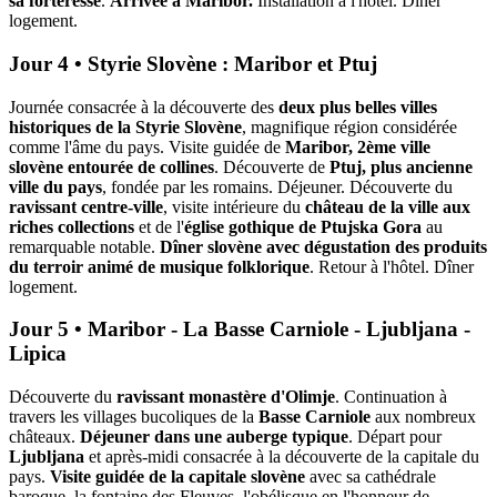
sa forteresse
.
Arrivée à Maribor.
Installation à l'hôtel. Dîner
logement.
Jour 4 • Styrie Slovène : Maribor et Ptuj
Journée consacrée à la découverte des
deux plus belles villes
historiques de la Styrie Slovène
, magnifique région considérée
comme l'âme du pays. Visite guidée de
Maribor, 2ème ville
slovène entourée de collines
. Découverte de
Ptuj, plus ancienne
ville du pays
, fondée par les romains. Déjeuner. Découverte du
ravissant centre-ville
, visite intérieure du
château de la ville aux
riches collections
et de l'
église gothique de Ptujska Gora
au
remarquable notable.
Dîner slovène avec dégustation des produits
du terroir animé de musique folklorique
. Retour à l'hôtel. Dîner
logement.
Jour 5 • Maribor - La Basse Carniole - Ljubljana -
Lipica
Découverte du
ravissant monastère d'Olimje
. Continuation à
travers les villages bucoliques de la
Basse Carniole
aux nombreux
châteaux.
Déjeuner dans une auberge typique
. Départ pour
Ljubljana
et après-midi consacrée à la découverte de la capitale du
pays.
Visite guidée de la capitale slovène
avec sa cathédrale
baroque, la fontaine des Fleuves, l'obélisque en l'honneur de