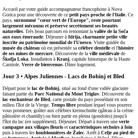
Accueil par votre guide accompagnateur francophone à Nova
Gorica pour une découverte de ce
petit pays proche de l'Italie
. Ce
pays,
surnommé "cœur vert de l'Europe", reste pourtant
largement méconnu et préserve secrètement ses beautés
naturelles
. Très beau parcours en remontant la
vallée de la Soča
aux eaux émeraude
. Déjeuner à
Idrija, charmante petite ville
inscrite au patrimoine mondial de l'Unesco
. Visite guidée du
musée du château
où est présentée sa
célèbre dentelle
et l'
histoire
de ses mines de mercure
. Découverte de la
ville médiévale
de
Škofja Loka
. Installation à
Kranj
, capitale historique de la Haute
Carniole.
Verre de bienvenue.
Dîner logement.
Jour 3 • Alpes Juliennes - Lacs de Bohinj et Bled
Départ pour le
lac de Bohinj
, situé au fond d'une vallée glaciaire
faisant partie du
Parc National du Mont Triglav
. Découverte du
lac enchanteur de Bled
, carte postale du pays possédant en son
milieu l'îlot de la Vierge.
Temps libre
pendant lequel vous pourrez
vous promener, goûter aux célèbres kremschnitte (gâteau à la crème
pâtissière et chantilly) ou bien partir en pletna (gondoles) jusqu'à
l'îlot du lac (en supplément). Déjeuner. Départ à travers une
verte
campagne aux villages fleuris
et
caractéristiques séchoirs à foin
puis à travers les
houblonnières de Žalec
. Arrêt à
Celje
au pied de