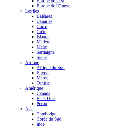
Europe de l'Est
Europe de l'Ouest
Les îles
Baléares
Canaries
Corse
Crète
Islande
Madère
Malte
Sardaigne
Sicile
Afrique
Afrique du Sud
Egypte
Maroc
Tunisie
Amérique
Canada
Etats-Unis
Pérou
Asie
Cambodge
Corée du Sud
Inde