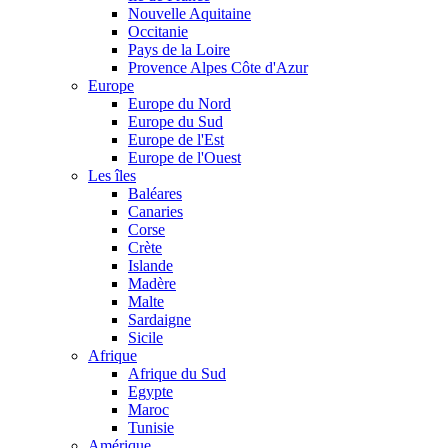
Nouvelle Aquitaine
Occitanie
Pays de la Loire
Provence Alpes Côte d'Azur
Europe
Europe du Nord
Europe du Sud
Europe de l'Est
Europe de l'Ouest
Les îles
Baléares
Canaries
Corse
Crète
Islande
Madère
Malte
Sardaigne
Sicile
Afrique
Afrique du Sud
Egypte
Maroc
Tunisie
Amérique