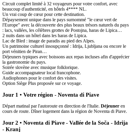
Circuit complet limité à 32 voyageurs pour votre confort, avec
beaucoup d'authenticité, en hôtels 4**** NL.
Un vrai coup de cœur pour cette destination.
Dépaysement unique dans le pays surnommé "le cœur vert de
l'Europe" avec la découverte des plus beaux trésors naturels du pays
: lacs, vallées, les célèbres grottes de Postojna, haras de Lipica…
2 nuits dans un hôtel dans les haras de Lipica.
Lac de Bled : image de paradis au pied des Alpes.
Un patrimoine culturel insoupçonné : Idrija, Ljubljana ou encore le
port vénitien de Piran…
Déjeuners typiques avec boissons aux repas incluses afin d'apprécier
la gastronomie du pays.
Soirée slovène avec musique folklorique.
Guide accompagnateur local francophone.
Audiophones pour le confort des visites.
Option Siège Plus proposée sur ce voyage.
Jour 1 • Votre région - Noventa di Piave
Départ matinal par l'autoroute en direction de l'Italie.
Déjeuner
en
cours de route. Dîner logement dans la région de Noventa di Piave.
Jour 2 • Noventa di Piave - Vallée de la Soča - Idrija
- Kranj