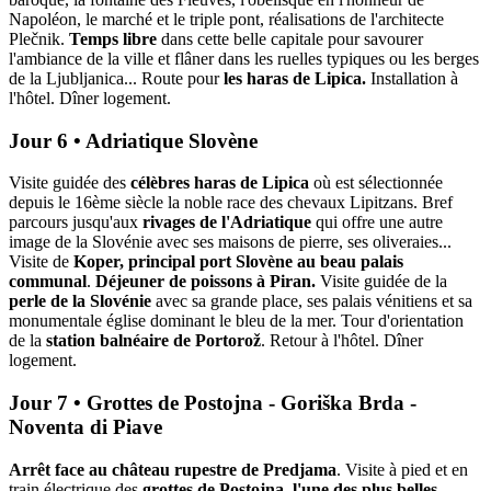
Napoléon, le marché et le triple pont, réalisations de l'architecte
Plečnik.
Temps libre
dans cette belle capitale pour savourer
l'ambiance de la ville et flâner dans les ruelles typiques ou les berges
de la Ljubljanica... Route pour
les haras de Lipica.
Installation à
l'hôtel. Dîner logement.
Jour 6 • Adriatique Slovène
Visite guidée des
célèbres haras de Lipica
où est sélectionnée
depuis le 16ème siècle la noble race des chevaux Lipitzans. Bref
parcours jusqu'aux
rivages de l'Adriatique
qui offre une autre
image de la Slovénie avec ses maisons de pierre, ses oliveraies...
Visite de
Koper, principal port Slovène au beau palais
communal
.
Déjeuner de poissons à Piran.
Visite guidée de la
perle de la Slovénie
avec sa grande place, ses palais vénitiens et sa
monumentale église dominant le bleu de la mer. Tour d'orientation
de la
station balnéaire de Portorož
. Retour à l'hôtel. Dîner
logement.
Jour 7 • Grottes de Postojna - Goriška Brda -
Noventa di Piave
Arrêt face au château rupestre de Predjama
. Visite à pied et en
train électrique des
grottes de Postojna, l'une des plus belles