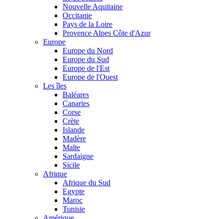
Nouvelle Aquitaine
Occitanie
Pays de la Loire
Provence Alpes Côte d'Azur
Europe
Europe du Nord
Europe du Sud
Europe de l'Est
Europe de l'Ouest
Les îles
Baléares
Canaries
Corse
Crète
Islande
Madère
Malte
Sardaigne
Sicile
Afrique
Afrique du Sud
Egypte
Maroc
Tunisie
Amérique