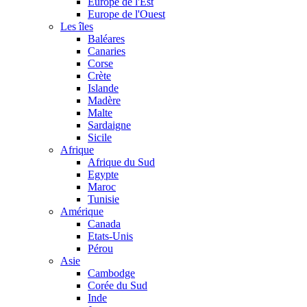
Europe de l'Est
Europe de l'Ouest
Les îles
Baléares
Canaries
Corse
Crète
Islande
Madère
Malte
Sardaigne
Sicile
Afrique
Afrique du Sud
Egypte
Maroc
Tunisie
Amérique
Canada
Etats-Unis
Pérou
Asie
Cambodge
Corée du Sud
Inde