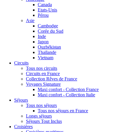
Canada
Etats-Unis
Pérou
Asie
Cambodge
Corée du Sud
Inde
Japon
Ouzbékistan
Thaïlande
Vietnam
Circuits
Tous nos circuits
Circuits en France
Collection Rêves de France
Voyages Signature
Maxi confort - Collection France
Maxi confort - Collection Italie
Séjours
Tous nos séjours
Tous nos séjours en France
Longs séjours
Séjours Tout Inclus
Croisières
Croisières maritimes