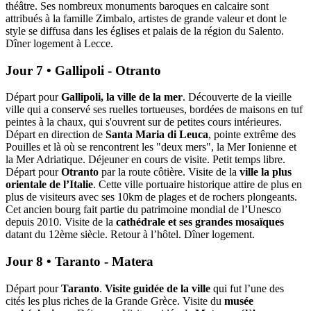
théâtre. Ses nombreux monuments baroques en calcaire sont
attribués à la famille Zimbalo, artistes de grande valeur et dont le
style se diffusa dans les églises et palais de la région du Salento.
Dîner logement à Lecce.
Jour 7 • Gallipoli - Otranto
Départ pour
Gallipoli, la ville de la mer
. Découverte de la vieille
ville qui a conservé ses ruelles tortueuses, bordées de maisons en tuf
peintes à la chaux, qui s'ouvrent sur de petites cours intérieures.
Départ en direction de
Santa Maria di Leuca
, pointe extrême des
Pouilles et là où se rencontrent les "deux mers", la Mer Ionienne et
la Mer Adriatique. Déjeuner en cours de visite. Petit temps libre.
Départ pour
Otranto
par la route côtière. Visite de la
ville la plus
orientale de l’Italie
. Cette ville portuaire historique attire de plus en
plus de visiteurs avec ses 10km de plages et de rochers plongeants.
Cet ancien bourg fait partie du patrimoine mondial de l’Unesco
depuis 2010. Visite de la
cathédrale et ses grandes mosaïques
datant du 12ème siècle. Retour à l’hôtel. Dîner logement.
Jour 8 • Taranto - Matera
Départ pour
Taranto
.
Visite guidée de la ville
qui fut l’une des
cités les plus riches de la Grande Grèce. Visite du
musée