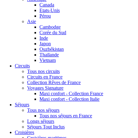
Canada
Etats-Unis
Pérou
Asie
Cambodge
Corée du Sud
Inde
Japon
Ouzbékistan
Thaïlande
Vietnam
Circuits
Tous nos circuits
Circuits en France
Collection Rêves de France
Voyages Signature
Maxi confort - Collection France
Maxi confort - Collection Italie
Séjours
Tous nos séjours
Tous nos séjours en France
Longs séjours
Séjours Tout Inclus
Croisières
Croisières maritimes