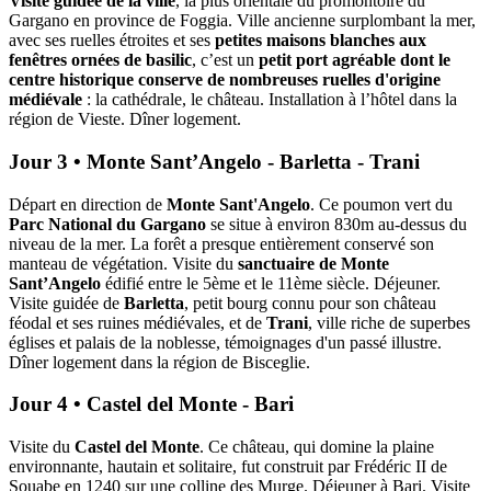
Visite guidée de la ville
, la plus orientale du promontoire du
Gargano en province de Foggia. Ville ancienne surplombant la mer,
avec ses ruelles étroites et ses
petites maisons blanches aux
fenêtres ornées de basilic
, c’est un
petit port agréable dont le
centre historique conserve de nombreuses ruelles d'origine
médiévale
: la cathédrale, le château. Installation à l’hôtel dans la
région de Vieste. Dîner logement.
Jour 3 • Monte Sant’Angelo - Barletta - Trani
Départ en direction de
Monte Sant'Angelo
. Ce poumon vert du
Parc National du Gargano
se situe à environ 830m au-dessus du
niveau de la mer. La forêt a presque entièrement conservé son
manteau de végétation. Visite du
sanctuaire de Monte
Sant’Angelo
édifié entre le 5ème et le 11ème siècle. Déjeuner.
Visite guidée de
Barletta
, petit bourg connu pour son château
féodal et ses ruines médiévales, et de
Trani
, ville riche de superbes
églises et palais de la noblesse, témoignages d'un passé illustre.
Dîner logement dans la région de Bisceglie.
Jour 4 • Castel del Monte - Bari
Visite du
Castel del Monte
. Ce château, qui domine la plaine
environnante, hautain et solitaire, fut construit par Frédéric II de
Souabe en 1240 sur une colline des Murge. Déjeuner à Bari. Visite