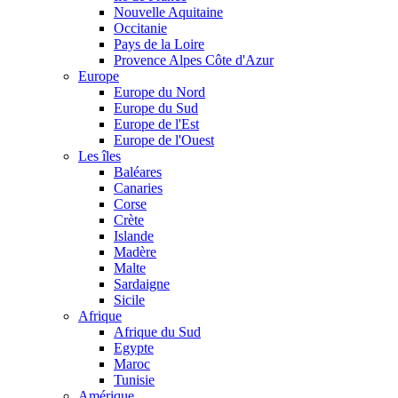
Nouvelle Aquitaine
Occitanie
Pays de la Loire
Provence Alpes Côte d'Azur
Europe
Europe du Nord
Europe du Sud
Europe de l'Est
Europe de l'Ouest
Les îles
Baléares
Canaries
Corse
Crète
Islande
Madère
Malte
Sardaigne
Sicile
Afrique
Afrique du Sud
Egypte
Maroc
Tunisie
Amérique