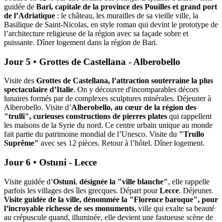
guidée de
Bari, capitale de la province des Pouilles et grand port
de l’Adriatique
: le château, les murailles de sa vieille ville, la
Basilique de Saint-Nicolas, en style roman qui devint le prototype de
l’architecture religieuse de la région avec sa façade sobre et
puissante. Dîner logement dans la région de Bari.
Jour 5 • Grottes de Castellana - Alberobello
Visite des
Grottes de Castellana, l’attraction souterraine la plus
spectaculaire d’Italie
. On y découvre d'incomparables décors
lunaires formés par de complexes sculptures minérales. Déjeuner à
Alberobello. Visite d’
Alberobello, au cœur de la région des
"trulli", curieuses constructions de pierres plates
qui rappellent
les maisons de la Syrie du nord. Ce centre urbain unique au monde
fait partie du patrimoine mondial de l’Unesco. Visite du
"Trullo
Suprême"
avec ses 12 pièces. Retour à l’hôtel. Dîner logement.
Jour 6 • Ostuni - Lecce
Visite guidée d’
Ostuni
,
désignée la "ville blanche"
, elle rappelle
parfois les villages des îles grecques. Départ pour
Lecce
. Déjeuner.
Visite guidée de la ville, dénommée la "Florence baroque", pour
l’incroyable richesse de ses monuments
, ville qui exalte sa beauté
au crépuscule quand, illuminée, elle devient une fastueuse scène de