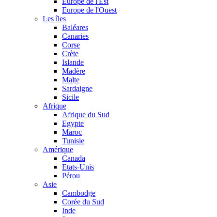
Europe de l'Est
Europe de l'Ouest
Les îles
Baléares
Canaries
Corse
Crète
Islande
Madère
Malte
Sardaigne
Sicile
Afrique
Afrique du Sud
Egypte
Maroc
Tunisie
Amérique
Canada
Etats-Unis
Pérou
Asie
Cambodge
Corée du Sud
Inde