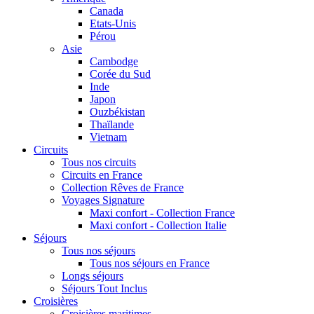
Canada
Etats-Unis
Pérou
Asie
Cambodge
Corée du Sud
Inde
Japon
Ouzbékistan
Thaïlande
Vietnam
Circuits
Tous nos circuits
Circuits en France
Collection Rêves de France
Voyages Signature
Maxi confort - Collection France
Maxi confort - Collection Italie
Séjours
Tous nos séjours
Tous nos séjours en France
Longs séjours
Séjours Tout Inclus
Croisières
Croisières maritimes