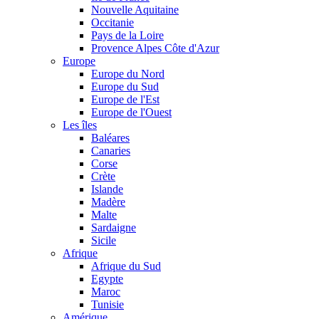
Nouvelle Aquitaine
Occitanie
Pays de la Loire
Provence Alpes Côte d'Azur
Europe
Europe du Nord
Europe du Sud
Europe de l'Est
Europe de l'Ouest
Les îles
Baléares
Canaries
Corse
Crète
Islande
Madère
Malte
Sardaigne
Sicile
Afrique
Afrique du Sud
Egypte
Maroc
Tunisie
Amérique