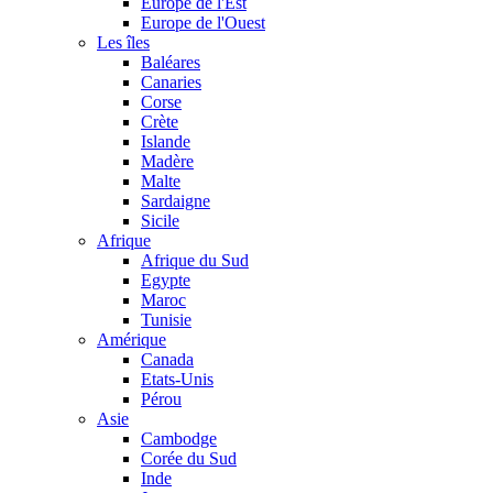
Europe de l'Est
Europe de l'Ouest
Les îles
Baléares
Canaries
Corse
Crète
Islande
Madère
Malte
Sardaigne
Sicile
Afrique
Afrique du Sud
Egypte
Maroc
Tunisie
Amérique
Canada
Etats-Unis
Pérou
Asie
Cambodge
Corée du Sud
Inde