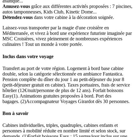
asiatique...
Amusez-vous
grâce aux différentes activités proposées : 7 piscines,
autos tamponneuses, Kids Club, Kinetic Dome...
Détendez-vous
dans votre cabine à la décoration soignée.
Laissez-vous transporter par la magie d'une croisière en
Méditerranée, et vivez à bord une expérience futuriste imaginée par
MSC Croisières, vivez pleinement de nombreuses expériences
culinaires ! Tout un monde à votre portée.
Inclus dans votre voyage
Transfert au port de votre région. Logement à bord base cabine
double, selon la catégorie sélectionnée en ambiance Fantastica.
Pension complète du dîner du jour 1 au petit-déjeuner du jour 8
(petit-déjeuner gratuit en cabine). Taxes portuaires, frais de service
hôtelier (12€/nuit/personne de plus de 12 ans). Forfait boissons
Easy(1). Animations gratuites proposées à bord. Port des
bagages. (2)Accompagnateur Voyages Girardot dès 30 personnes.
Bon à savoir
Cabines individuelles, triples, quadruples, cabines enfants et
personnes à mobilité réduite en nombre limité et selon stock, sur
demande. (1)Forfait boissons Easy : 15 verres/jour inclus sur une