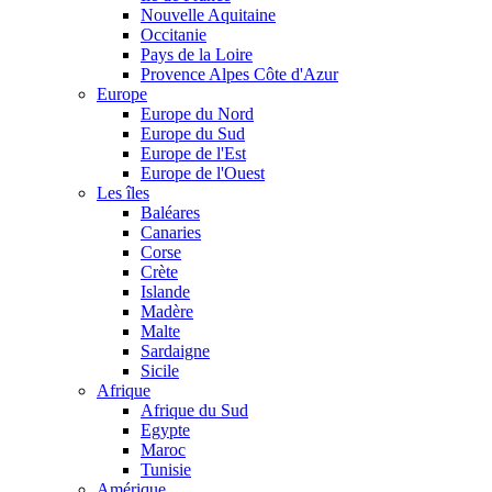
Nouvelle Aquitaine
Occitanie
Pays de la Loire
Provence Alpes Côte d'Azur
Europe
Europe du Nord
Europe du Sud
Europe de l'Est
Europe de l'Ouest
Les îles
Baléares
Canaries
Corse
Crète
Islande
Madère
Malte
Sardaigne
Sicile
Afrique
Afrique du Sud
Egypte
Maroc
Tunisie
Amérique