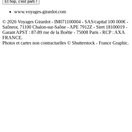
Et hop, c'est parti !
www.voyages-girardot.com
© 2026 Voyages Girardot - IM071100004 - SAS/capital 100 000€ -
Saôneor, 71100 Chalon-sur-Saône - APE 7912Z - Siret 18100019 -
Garant APST : 87-89 rue de la Boétie - 75008 Paris - RCP : AXA
FRANCE.
Photos et cartes non contractuelles © Shutterstock - France Graphic.