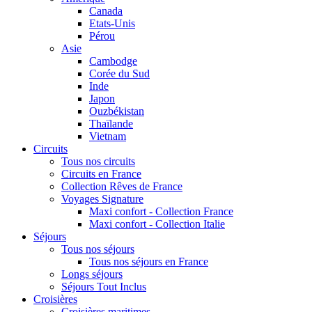
Canada
Etats-Unis
Pérou
Asie
Cambodge
Corée du Sud
Inde
Japon
Ouzbékistan
Thaïlande
Vietnam
Circuits
Tous nos circuits
Circuits en France
Collection Rêves de France
Voyages Signature
Maxi confort - Collection France
Maxi confort - Collection Italie
Séjours
Tous nos séjours
Tous nos séjours en France
Longs séjours
Séjours Tout Inclus
Croisières
Croisières maritimes