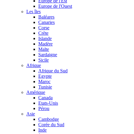
Europe de l'Est
Europe de l'Ouest
Les îles
Baléares
Canaries
Corse
Crète
Islande
Madère
Malte
Sardaigne
Sicile
Afrique
Afrique du Sud
Egypte
Maroc
Tunisie
Amérique
Canada
Etats-Unis
Pérou
Asie
Cambodge
Corée du Sud
Inde