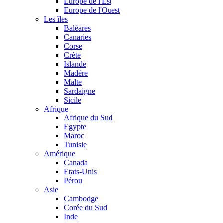
Europe de l'Est
Europe de l'Ouest
Les îles
Baléares
Canaries
Corse
Crète
Islande
Madère
Malte
Sardaigne
Sicile
Afrique
Afrique du Sud
Egypte
Maroc
Tunisie
Amérique
Canada
Etats-Unis
Pérou
Asie
Cambodge
Corée du Sud
Inde