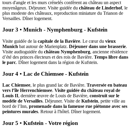
tours d'angle et les murs crénelés confèrent au château un aspect
moyenâgeux. Déjeuner. Visite guidée du
château de Linderhof
, le
plus modeste des châteaux, reproduction miniature du Trianon de
Versailles. Dîner logement.
Jour 3 • Munich - Nymphenburg - Kufstein
Visite guidée de la
capitale de la Bavière
. Le cœur du
vieux
Munich
bat autour de Marienplatz.
Déjeuner dans une brasserie
.
Visite audioguidée du
château Nymphenburg
, ancienne résidence
d’été des princes électeurs et des rois de Bavière.
Temps libre dans
le parc
. Dîner logement dans la région de Kufstein.
Jour 4 • Lac de Chiemsee - Kufstein
Lac Chiemsee
, le plus grand lac de Bavière.
Traversée en bateau
vers l’île Herrenchiemsee
.
Visite guidée du château royal de
Louis II
, dernière œuvre de Louis de Bavière,
construit sur le
modèle de Versailles
. Déjeuner. Visite de
Kufstein
, petite ville au
bord de l’Inn,
promenade dans la fameuse rue piétonne avec ses
peintures murales
. Retour à l'hôtel. Dîner logement.
Jour 5 • Kufstein - Votre région