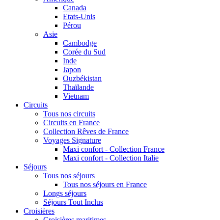
Canada
Etats-Unis
Pérou
Asie
Cambodge
Corée du Sud
Inde
Japon
Ouzbékistan
Thaïlande
Vietnam
Circuits
Tous nos circuits
Circuits en France
Collection Rêves de France
Voyages Signature
Maxi confort - Collection France
Maxi confort - Collection Italie
Séjours
Tous nos séjours
Tous nos séjours en France
Longs séjours
Séjours Tout Inclus
Croisières
Croisières maritimes