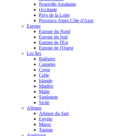
Nouvelle Aquitaine
Occitanie
Pays de la Loire
Provence Alpes Côte d'Azur
Europe
Europe du Nord
Europe du Sud
Europe de l'Est
Europe de l'Ouest
Les îles
Baléares
Canaries
Corse
Crète
Islande
Madère
Malte
Sardaigne
Sicile
Afrique
Afrique du Sud
Egypte
Maroc
Tunisie
Amérique