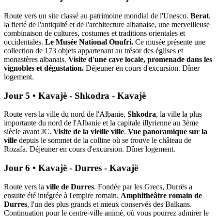
Route vers un site classé au patrimoine mondial de l'Unesco.
Berat
,
la fierté de l'antiquité et de l'architecture albanaise, une merveilleuse
combinaison de cultures, costumes et traditions orientales et
occidentales.
Le Musée National Onufri.
Ce musée présente une
collection de 173 objets appartenant au trésor des églises et
monastères albanais.
Visite d'une cave locale, promenade dans les
vignobles et dégustation.
Déjeuner en cours d'excursion.
Dîner
logement.
Jour 5 • Kavajë - Shkodra - Kavajë
Route vers la ville du nord de l'Albanie,
Shkodra
, la ville la plus
importante du nord de l'Albanie et la capitale illyrienne au 3ème
siècle avant JC.
Visite de la vieille ville
.
Vue panoramique sur la
ville
depuis le sommet de la colline où se trouve le château de
Rozafa. Déjeuner en cours d'excursion. Dîner logement.
Jour 6 • Kavajë - Durres - Kavajë
Route vers la
ville de Durres
. Fondée par les Grecs, Durrës a
ensuite été intégrée à l'empire romain.
Amphithéâtre romain de
Durres
, l'un des plus grands et mieux conservés des Balkans.
Continuation pour le centre-ville animé, où vous pourrez admirer le