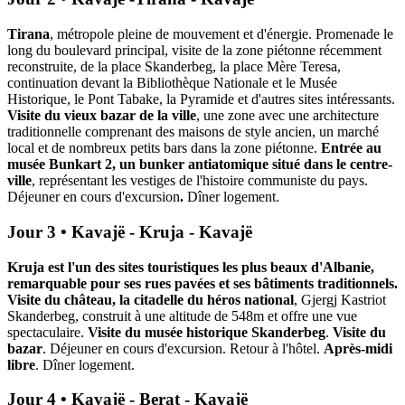
Tirana
, métropole pleine de mouvement et d'énergie. Promenade le
long du boulevard principal, visite de la zone piétonne récemment
reconstruite, de la place Skanderbeg, la place Mère Teresa,
continuation devant la Bibliothèque Nationale et le Musée
Historique, le Pont Tabake, la Pyramide et d'autres sites intéressants.
Visite du vieux bazar de la ville
, une zone avec une architecture
traditionnelle comprenant des maisons de style ancien, un marché
local et de nombreux petits bars dans la zone piétonne.
Entrée au
musée Bunkart 2, un bunker antiatomique situé dans le centre-
ville
, représentant les vestiges de l'histoire communiste du pays.
Déjeuner en cours d'excursion
.
Dîner logement.
Jour 3 • Kavajë - Kruja - Kavajë
Kruja est l'un des sites touristiques les plus beaux d'Albanie,
remarquable pour ses rues pavées et ses bâtiments traditionnels.
Visite du château, la citadelle du héros national
, Gjergj Kastriot
Skanderbeg, construit à une altitude de 548m et offre une vue
spectaculaire.
Visite du musée historique Skanderbeg
.
Visite du
bazar
. Déjeuner en cours d'excursion. Retour à l'hôtel.
Après-midi
libre
. Dîner logement.
Jour 4 • Kavajë - Berat - Kavajë