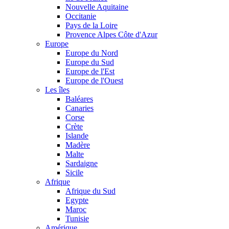
Nouvelle Aquitaine
Occitanie
Pays de la Loire
Provence Alpes Côte d'Azur
Europe
Europe du Nord
Europe du Sud
Europe de l'Est
Europe de l'Ouest
Les îles
Baléares
Canaries
Corse
Crète
Islande
Madère
Malte
Sardaigne
Sicile
Afrique
Afrique du Sud
Egypte
Maroc
Tunisie
Amérique