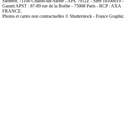
Saôneor, 71100 Chalon-sur-Saône - APE 7912Z - Siret 18100019 -
Garant APST : 87-89 rue de la Boétie - 75008 Paris - RCP : AXA
FRANCE.
Photos et cartes non contractuelles © Shutterstock - France Graphic.