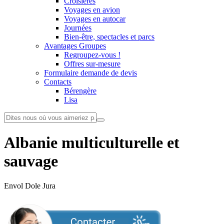
Croisières
Voyages en avion
Voyages en autocar
Journées
Bien-être, spectacles et parcs
Avantages Groupes
Regroupez-vous !
Offres sur-mesure
Formulaire demande de devis
Contacts
Bérengère
Lisa
Albanie multiculturelle et
sauvage
Envol Dole Jura