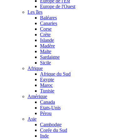
Europe de l'Est
Europe de l'Ouest
Les îles
Baléares
Canaries
Corse
Crète
Islande
Madère
Malte
Sardaigne
Sicile
Afrique
Afrique du Sud
Egypte
Maroc
Tunisie
Amérique
Canada
Etats-Unis
Pérou
Asie
Cambodge
Corée du Sud
Inde