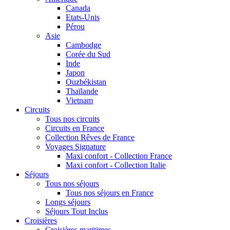
Canada
Etats-Unis
Pérou
Asie
Cambodge
Corée du Sud
Inde
Japon
Ouzbékistan
Thaïlande
Vietnam
Circuits
Tous nos circuits
Circuits en France
Collection Rêves de France
Voyages Signature
Maxi confort - Collection France
Maxi confort - Collection Italie
Séjours
Tous nos séjours
Tous nos séjours en France
Longs séjours
Séjours Tout Inclus
Croisières
Croisières maritimes