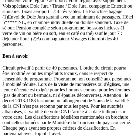
Transferts votre région / aéroport / votre région avec supplément.
Vols spéciaux Dole Jura / Tirana / Dole Jura, compagnie Enterair ou
similaire. Taxes aéroport : 75€ révisables. La Franchise bagage.
(1)Envol de Dole Jura garanti avec un minimum de passagers. Hôtel
5***** NL, en chambre individuelle ou double standard. Taxe de
séjour. Pension complète selon programme, boissons incluses (1
verre de vin ou bière ou soft, eau et café ou thé) sauf le jour 7 :
déjeuner libre. (2)Accompagnateur Voyages Girardot dès 40
personnes.
Bon à savoir
Circuit privatif à partir de 40 personnes. L'ordre du circuit pourra
être modifié selon les impératifs locaux, dans le respect de
l'ensemble du programme. Programme non conseillé aux personnes
à mobilité réduite. Lors de la visite de monastères ou d'églises, une
tenue décente est exigée pour les hommes comme pour les femmes
(pas de short ou bermuda, ni d'épaules découvertes). Attention : le
décret 2013-1188 instaurant un allongement de 5 ans de la validité
de la CNI n'est pas reconnu par tous les pays. Pour les autorités
albanaises, la validité de votre CNI s'arrête à la date indiquée sur
votre carte. Les classifications hôtelières mentionnées en brochure
sont celles données par le Ministère du Tourisme du pays concerné.
Chaque pays ayant ses propres critères de classification. En
partenariat avec Top of Travel.