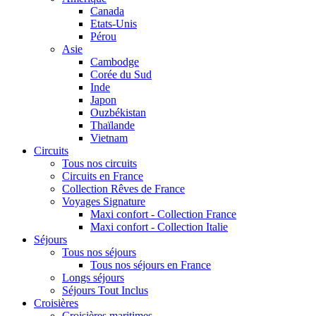
Canada
Etats-Unis
Pérou
Asie
Cambodge
Corée du Sud
Inde
Japon
Ouzbékistan
Thaïlande
Vietnam
Circuits
Tous nos circuits
Circuits en France
Collection Rêves de France
Voyages Signature
Maxi confort - Collection France
Maxi confort - Collection Italie
Séjours
Tous nos séjours
Tous nos séjours en France
Longs séjours
Séjours Tout Inclus
Croisières
Croisières maritimes