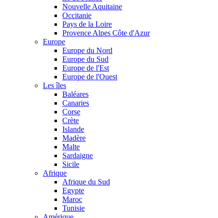
Nouvelle Aquitaine
Occitanie
Pays de la Loire
Provence Alpes Côte d'Azur
Europe
Europe du Nord
Europe du Sud
Europe de l'Est
Europe de l'Ouest
Les îles
Baléares
Canaries
Corse
Crète
Islande
Madère
Malte
Sardaigne
Sicile
Afrique
Afrique du Sud
Egypte
Maroc
Tunisie
Amérique