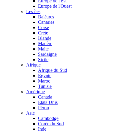
Europe de l'Est
Europe de l'Ouest
Les îles
Baléares
Canaries
Corse
Crète
Islande
Madère
Malte
Sardaigne
Sicile
Afrique
Afrique du Sud
Egypte
Maroc
Tunisie
Amérique
Canada
Etats-Unis
Pérou
Asie
Cambodge
Corée du Sud
Inde