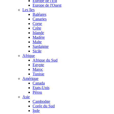
Europe de l'Est
Europe de l'Ouest
Les îles
Baléares
Canaries
Corse
Crète
Islande
Madère
Malte
Sardaigne
Sicile
Afrique
Afrique du Sud
Egypte
Maroc
Tunisie
Amérique
Canada
Etats-Unis
Pérou
Asie
Cambodge
Corée du Sud
Inde