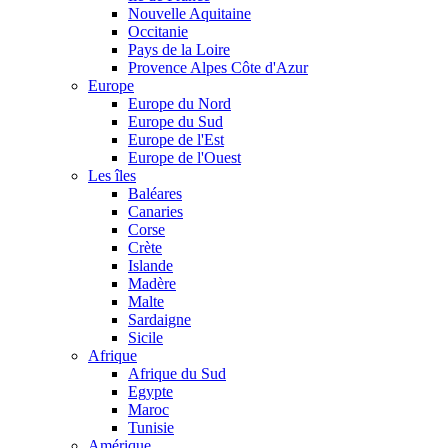
Nouvelle Aquitaine
Occitanie
Pays de la Loire
Provence Alpes Côte d'Azur
Europe
Europe du Nord
Europe du Sud
Europe de l'Est
Europe de l'Ouest
Les îles
Baléares
Canaries
Corse
Crète
Islande
Madère
Malte
Sardaigne
Sicile
Afrique
Afrique du Sud
Egypte
Maroc
Tunisie
Amérique