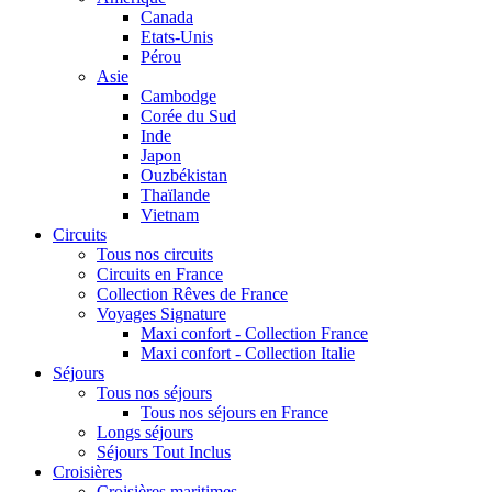
Canada
Etats-Unis
Pérou
Asie
Cambodge
Corée du Sud
Inde
Japon
Ouzbékistan
Thaïlande
Vietnam
Circuits
Tous nos circuits
Circuits en France
Collection Rêves de France
Voyages Signature
Maxi confort - Collection France
Maxi confort - Collection Italie
Séjours
Tous nos séjours
Tous nos séjours en France
Longs séjours
Séjours Tout Inclus
Croisières
Croisières maritimes