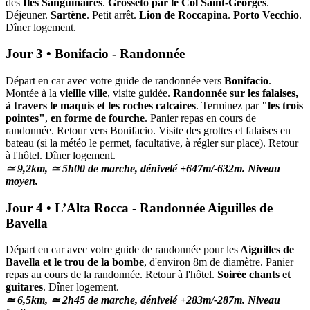
des
Îles Sanguinaires
.
Grosseto par le Col Saint-Georges
.
Déjeuner.
Sartène
. Petit arrêt.
Lion de Roccapina
.
Porto Vecchio
.
Dîner logement.
Jour 3 • Bonifacio - Randonnée
Départ en car avec votre guide de randonnée vers
Bonifacio
.
Montée à la
vieille ville
, visite guidée.
Randonnée sur les falaises,
à travers le maquis et les roches calcaires
. Terminez par
"les trois
pointes"
,
en forme de fourche
. Panier repas en cours de
randonnée. Retour vers Bonifacio. Visite des grottes et falaises en
bateau (si la météo le permet, facultative, à régler sur place). Retour
à l'hôtel. Dîner logement.
≃ 9,2km, ≃ 5h00 de marche, dénivelé +647m/-632m. Niveau
moyen.
Jour 4 • L’Alta Rocca - Randonnée Aiguilles de
Bavella
Départ en car avec votre guide de randonnée pour les
Aiguilles de
Bavella
et le trou de la bombe
, d'environ 8m de diamètre. Panier
repas au cours de la randonnée. Retour à l'hôtel.
Soirée chants et
guitares
. Dîner logement.
≃ 6,5km, ≃ 2h45 de marche, dénivelé +283m/-287m. Niveau