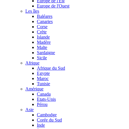
Europe de l'Est
Europe de l'Ouest
Les îles
Baléares
Canaries
Corse
Crète
Islande
Madère
Malte
Sardaigne
Sicile
Afrique
Afrique du Sud
Egypte
Maroc
Tunisie
Amérique
Canada
Etats-Unis
Pérou
Asie
Cambodge
Corée du Sud
Inde