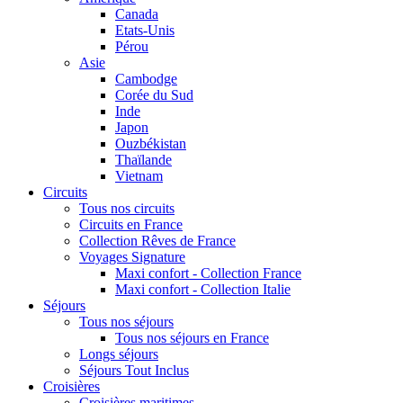
Canada
Etats-Unis
Pérou
Asie
Cambodge
Corée du Sud
Inde
Japon
Ouzbékistan
Thaïlande
Vietnam
Circuits
Tous nos circuits
Circuits en France
Collection Rêves de France
Voyages Signature
Maxi confort - Collection France
Maxi confort - Collection Italie
Séjours
Tous nos séjours
Tous nos séjours en France
Longs séjours
Séjours Tout Inclus
Croisières
Croisières maritimes