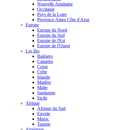
Nouvelle Aquitaine
Occitanie
Pays de la Loire
Provence Alpes Côte d'Azur
Europe
Europe du Nord
Europe du Sud
Europe de l'Est
Europe de l'Ouest
Les îles
Baléares
Canaries
Corse
Crète
Islande
Madère
Malte
Sardaigne
Sicile
Afrique
Afrique du Sud
Egypte
Maroc
Tunisie
Amérique