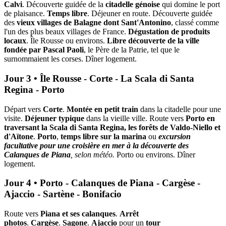
Calvi
. Découverte guidée de la
citadelle génoise
qui domine le port
de plaisance.
Temps libre
. Déjeuner en route. Découverte guidée
des
vieux villages de Balagne dont Sant'Antonino
, classé comme
l'un des plus beaux villages de France.
Dégustation de produits
locaux
. Île Rousse ou environs.
Libre découverte de la ville
fondée par Pascal Paoli
, le Père de la Patrie, tel que le
surnommaient les corses. Dîner logement.
Jour 3 • Île Rousse - Corte - La Scala di Santa
Regina - Porto
Départ vers
Corte
.
Montée en petit train
dans la citadelle pour une
visite.
Déjeuner typique
dans la vieille ville. Route vers
Porto en
traversant la Scala di Santa Regina, les forêts de Valdo-Niello et
d'Aïtone
.
Porto
,
temps libre sur la marina
ou
excursion
facultative pour une croisière en mer à la découverte des
Calanques de Piana
, selon météo.
Porto ou environs. Dîner
logement.
Jour 4 • Porto - Calanques de Piana - Cargèse -
Ajaccio - Sartène - Bonifacio
Route vers
Piana et ses calanques
.
Arrêt
photos
.
Cargèse
.
Sagone
.
Ajaccio
pour un
tour