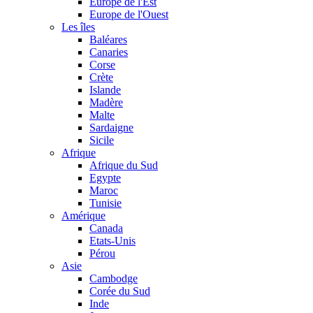
Europe de l'Est
Europe de l'Ouest
Les îles
Baléares
Canaries
Corse
Crète
Islande
Madère
Malte
Sardaigne
Sicile
Afrique
Afrique du Sud
Egypte
Maroc
Tunisie
Amérique
Canada
Etats-Unis
Pérou
Asie
Cambodge
Corée du Sud
Inde