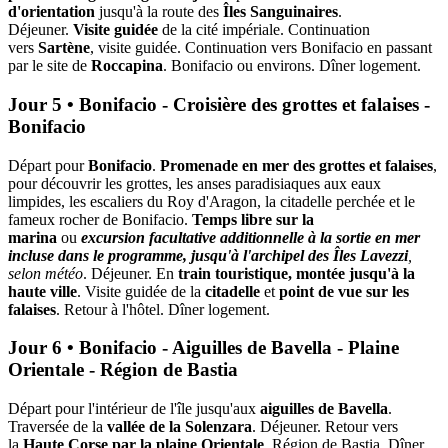
d'orientation
jusqu'à la route des
Îles Sanguinaires
.
Déjeuner.
Visite guidée
de la cité impériale. Continuation
vers
Sartène
,
visite guidée. Continuation vers Bonifacio en passant
par le site de
Roccapina
. Bonifacio ou environs. Dîner logement.
Jour 5 • Bonifacio - Croisière des grottes et falaises -
Bonifacio
Départ pour
Bonifacio
.
Promenade en mer des grottes et falaises
,
pour découvrir les grottes, les anses paradisiaques aux eaux
limpides, les escaliers du Roy d'Aragon, la citadelle perchée et le
fameux rocher de Bonifacio.
Temps libre sur la
marina
ou
excursion facultative additionnelle à la sortie en mer
incluse dans le programme, jusqu'à l'archipel des Îles Lavezzi
,
selon météo
. Déjeuner. En
train touristique, montée jusqu'à la
haute ville
. Visite guidée de la
citadelle
et
point de vue sur les
falaises
. Retour à l'hôtel. Dîner logement.
Jour 6 • Bonifacio - Aiguilles de Bavella - Plaine
Orientale - Région de Bastia
Départ pour l'intérieur de l'île jusqu'aux
aiguilles de Bavella
.
Traversée de la
vallée de la Solenzara
. Déjeuner. Retour vers
la
Haute Corse par la plaine Orientale
. Région de Bastia. Dîner