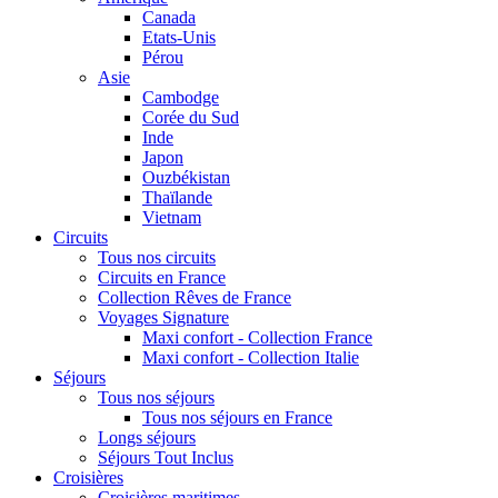
Canada
Etats-Unis
Pérou
Asie
Cambodge
Corée du Sud
Inde
Japon
Ouzbékistan
Thaïlande
Vietnam
Circuits
Tous nos circuits
Circuits en France
Collection Rêves de France
Voyages Signature
Maxi confort - Collection France
Maxi confort - Collection Italie
Séjours
Tous nos séjours
Tous nos séjours en France
Longs séjours
Séjours Tout Inclus
Croisières
Croisières maritimes