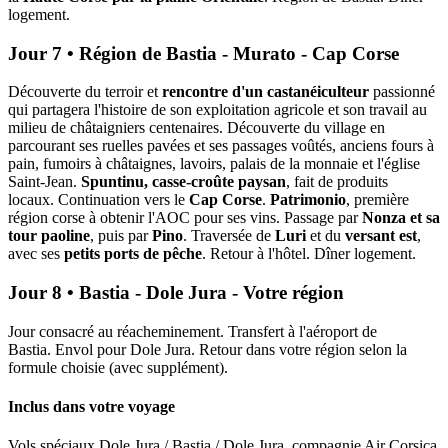
logement.
Jour 7 • Région de Bastia - Murato - Cap Corse
Découverte du terroir et
rencontre d'un castanéiculteur
passionné
qui partagera l'histoire de son exploitation agricole et son travail au
milieu de châtaigniers centenaires. Découverte du village en
parcourant ses ruelles pavées et ses passages voûtés, anciens fours à
pain, fumoirs à châtaignes, lavoirs, palais de la monnaie et l'église
Saint-Jean.
Spuntinu, casse-croûte paysan
, fait de produits
locaux. Continuation vers le
Cap Corse
.
Patrimonio
, première
région corse à obtenir l'AOC pour ses vins. Passage par
Nonza et sa
tour paoline
, puis par
Pino
. Traversée de
Luri
et du
versant est
,
avec ses
petits ports de pêche
. Retour à l'hôtel. Dîner logement.
Jour 8 • Bastia - Dole Jura - Votre région
Jour consacré au réacheminement. Transfert à l'aéroport de
Bastia. Envol pour Dole Jura. Retour dans votre région selon la
formule choisie (avec supplément).
Inclus dans votre voyage
Vols spéciaux Dole Jura / Bastia / Dole Jura, compagnie Air Corsica