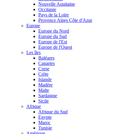
Nouvelle Aquitaine
Occitanie
Pays de la Loire
Provence Alpes Côte d'Azur
Europe
Europe du Nord
Europe du Sud
Europe de l'Est
Europe de l'Ouest
Les îles
Baléares
Canaries
Corse
Crète
Islande
Madère
Malte
Sardaigne
Sicile
Afrique
Afrique du Sud
Egypte
Maroc
Tunisie
Amérique