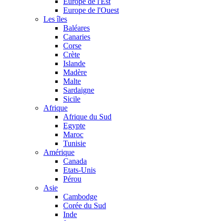
Europe de l'Est
Europe de l'Ouest
Les îles
Baléares
Canaries
Corse
Crète
Islande
Madère
Malte
Sardaigne
Sicile
Afrique
Afrique du Sud
Egypte
Maroc
Tunisie
Amérique
Canada
Etats-Unis
Pérou
Asie
Cambodge
Corée du Sud
Inde