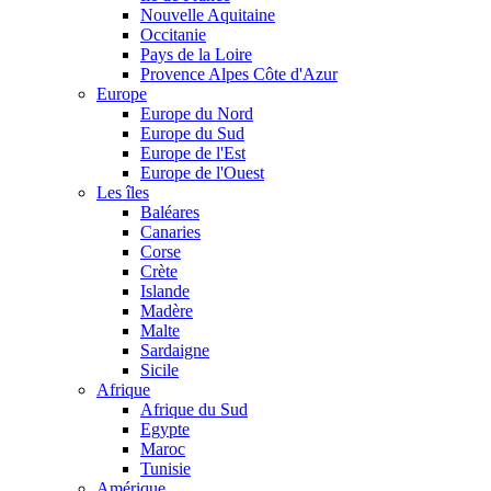
Nouvelle Aquitaine
Occitanie
Pays de la Loire
Provence Alpes Côte d'Azur
Europe
Europe du Nord
Europe du Sud
Europe de l'Est
Europe de l'Ouest
Les îles
Baléares
Canaries
Corse
Crète
Islande
Madère
Malte
Sardaigne
Sicile
Afrique
Afrique du Sud
Egypte
Maroc
Tunisie
Amérique