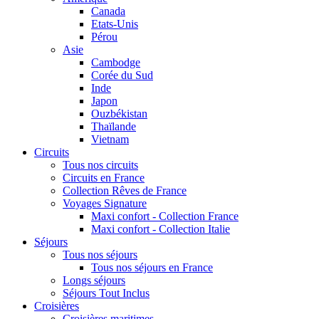
Canada
Etats-Unis
Pérou
Asie
Cambodge
Corée du Sud
Inde
Japon
Ouzbékistan
Thaïlande
Vietnam
Circuits
Tous nos circuits
Circuits en France
Collection Rêves de France
Voyages Signature
Maxi confort - Collection France
Maxi confort - Collection Italie
Séjours
Tous nos séjours
Tous nos séjours en France
Longs séjours
Séjours Tout Inclus
Croisières
Croisières maritimes