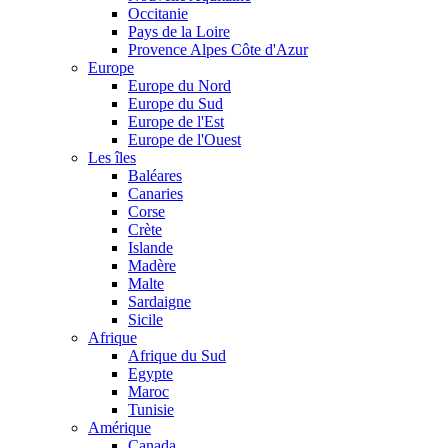
Occitanie
Pays de la Loire
Provence Alpes Côte d'Azur
Europe
Europe du Nord
Europe du Sud
Europe de l'Est
Europe de l'Ouest
Les îles
Baléares
Canaries
Corse
Crète
Islande
Madère
Malte
Sardaigne
Sicile
Afrique
Afrique du Sud
Egypte
Maroc
Tunisie
Amérique
Canada