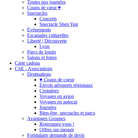
Toutes nos journées
Coups de cœur ♥
Spectacles
Concerts
Spectacle Shen Yun
Évènements
Escapades culturelles
Liberté | Découverte
Lyon
Parcs de loisirs
Salons et foires
Carte cadeau
CSE - Associations
Destinations
♥ Coups de coeur
Envols aéroports régionaux
Croisières
Voyages en avion
Voyages en autocar
Journées
Bien-être, spectacles et parcs
Avantages Groupes
Regroupez-vous !
Offres sur-mesure
Formulaire demande de devis