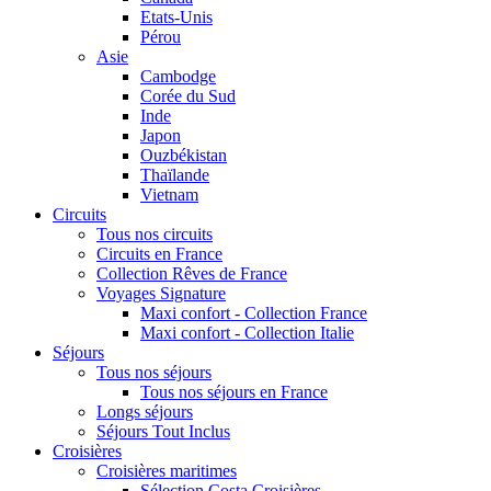
Etats-Unis
Pérou
Asie
Cambodge
Corée du Sud
Inde
Japon
Ouzbékistan
Thaïlande
Vietnam
Circuits
Tous nos circuits
Circuits en France
Collection Rêves de France
Voyages Signature
Maxi confort - Collection France
Maxi confort - Collection Italie
Séjours
Tous nos séjours
Tous nos séjours en France
Longs séjours
Séjours Tout Inclus
Croisières
Croisières maritimes
Sélection Costa Croisières