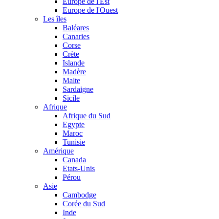
Europe de l'Est
Europe de l'Ouest
Les îles
Baléares
Canaries
Corse
Crète
Islande
Madère
Malte
Sardaigne
Sicile
Afrique
Afrique du Sud
Egypte
Maroc
Tunisie
Amérique
Canada
Etats-Unis
Pérou
Asie
Cambodge
Corée du Sud
Inde