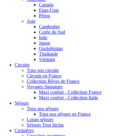
Canada
Etats-Unis
Pérou
Asie
Cambodge
Corée du Sud
Inde
Japon
Ouzbékistan
Thaïlande
Vietnam
Circuits
Tous nos circuits
Circuits en France
Collection Rêves de France
Voyages Signature
Maxi confort - Collection France
Maxi confort - Collection Italie
Séjours
Tous nos séjours
Tous nos séjours en France
Longs séjours
Séjours Tout Inclus
Croisières
Croisières maritimes