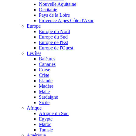
Nouvelle Aquitaine
Occitanie
Pays de la Loire
Provence Alpes Côte d'Azur
Europe
Europe du Nord
Europe du Sud
Europe de l'Est
Europe de l'Ouest
Les îles
Baléares
Canaries
Corse
Crète
Islande
Madère
Malte
Sardaigne
Sicile
Afrique
Afrique du Sud
Egypte
Maroc
Tunisie
Amérique