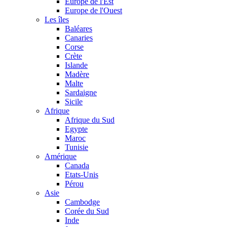
Europe de l'Est
Europe de l'Ouest
Les îles
Baléares
Canaries
Corse
Crète
Islande
Madère
Malte
Sardaigne
Sicile
Afrique
Afrique du Sud
Egypte
Maroc
Tunisie
Amérique
Canada
Etats-Unis
Pérou
Asie
Cambodge
Corée du Sud
Inde