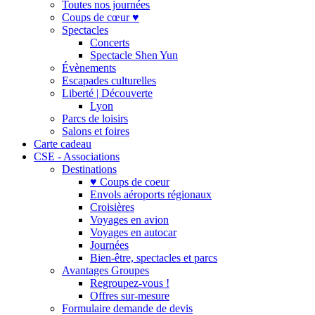
Toutes nos journées
Coups de cœur ♥
Spectacles
Concerts
Spectacle Shen Yun
Évènements
Escapades culturelles
Liberté | Découverte
Lyon
Parcs de loisirs
Salons et foires
Carte cadeau
CSE - Associations
Destinations
♥ Coups de coeur
Envols aéroports régionaux
Croisières
Voyages en avion
Voyages en autocar
Journées
Bien-être, spectacles et parcs
Avantages Groupes
Regroupez-vous !
Offres sur-mesure
Formulaire demande de devis