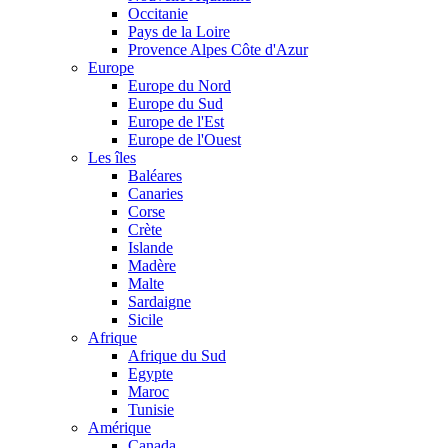
Occitanie
Pays de la Loire
Provence Alpes Côte d'Azur
Europe
Europe du Nord
Europe du Sud
Europe de l'Est
Europe de l'Ouest
Les îles
Baléares
Canaries
Corse
Crète
Islande
Madère
Malte
Sardaigne
Sicile
Afrique
Afrique du Sud
Egypte
Maroc
Tunisie
Amérique
Canada