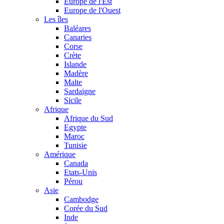
Europe de l'Est
Europe de l'Ouest
Les îles
Baléares
Canaries
Corse
Crète
Islande
Madère
Malte
Sardaigne
Sicile
Afrique
Afrique du Sud
Egypte
Maroc
Tunisie
Amérique
Canada
Etats-Unis
Pérou
Asie
Cambodge
Corée du Sud
Inde