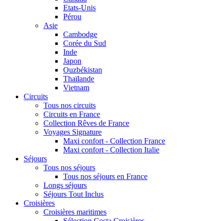
Etats-Unis
Pérou
Asie
Cambodge
Corée du Sud
Inde
Japon
Ouzbékistan
Thaïlande
Vietnam
Circuits
Tous nos circuits
Circuits en France
Collection Rêves de France
Voyages Signature
Maxi confort - Collection France
Maxi confort - Collection Italie
Séjours
Tous nos séjours
Tous nos séjours en France
Longs séjours
Séjours Tout Inclus
Croisières
Croisières maritimes
Sélection Costa Croisières